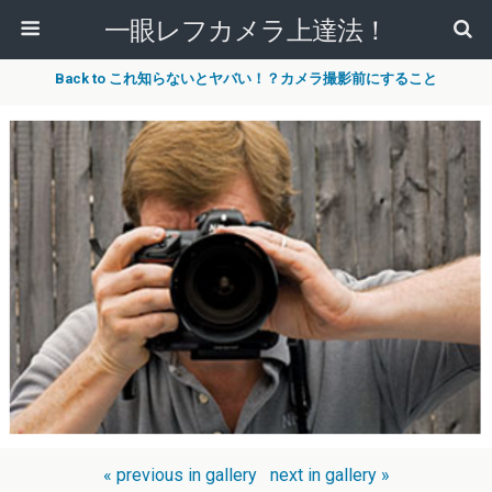
一眼レフカメラ上達法！
Back to これ知らないとヤバい！？カメラ撮影前にすること
« previous in gallery
next in gallery »