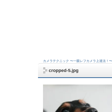
カメラテクニック 〜一眼レフカメラ上達法！
Catchable fatal error
: Object of class WP_Error
cropped-5.jpg
unctions.php
on line
376