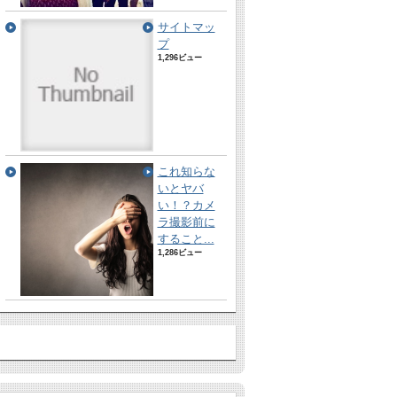
サイトマッ
プ
1,296ビュー
これ知らな
いとヤバ
い！？カメ
ラ撮影前に
すること...
1,286ビュー