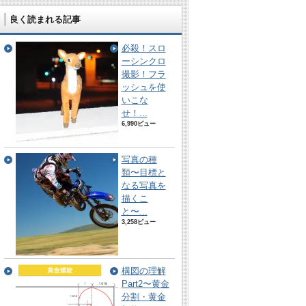
良く読まれる記事
必殺！スロ
ーシンクロ
撮影！フラ
ッシュを使
いこな
せ！...
6,990ビュー
写真の種
類〜目標と
なる写真を
描くこ
と〜...
3,258ビュー
構図の理解
Part2〜黄金
分割・黄金