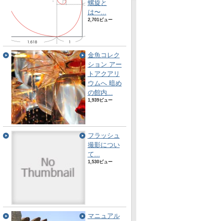
螺旋と
は〜...
2,701ビュー
金魚コレク
ション アー
トアクアリ
ウムへ 暗め
の館内...
1,939ビュー
フラッシュ
撮影につい
て...
1,530ビュー
マニュアル