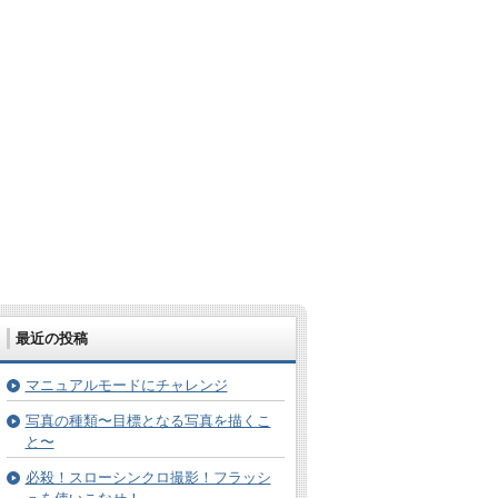
ublic_html/wp-content/themes/refine-snow/f
最近の投稿
マニュアルモードにチャレンジ
写真の種類〜目標となる写真を描くこ
と〜
必殺！スローシンクロ撮影！フラッシ