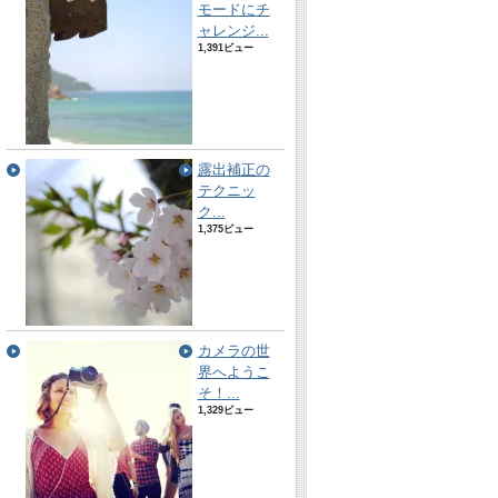
モードにチ
ャレンジ...
1,391ビュー
露出補正の
テクニッ
ク...
1,375ビュー
カメラの世
界へようこ
そ！...
1,329ビュー