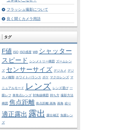
ュを使いこなせ！
フラッシュ撮影について
良く聞くカメラ用語
タグ
F値
シャッター
ISO
ISO感度
WB
スピード
シンメトリー構図
ズームレン
センサーサイズ
ズ
デジカメ
デジ
カメ種類
ホワイトバランス
ボケ
マクロレンズ
マ
レンズ
ニュアルモード
レンズ選び
一
眼レフ
単焦点レンズ
対角線構図
持ち方
撮影方法
焦点距離
構図
焦点距離.画角
画角
絞り
露出
適正露出
露出補正
魚眼レン
ズ