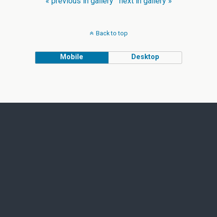
« previous in gallery
next in gallery »
Back to top
Mobile
Desktop