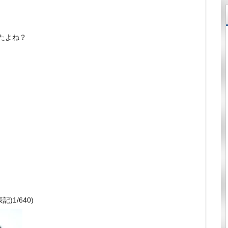
たよね？
)1/640)