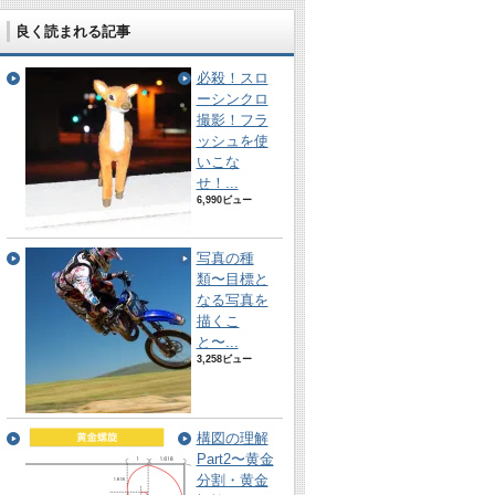
良く読まれる記事
必殺！スロ
ーシンクロ
撮影！フラ
ッシュを使
いこな
せ！...
6,990ビュー
写真の種
類〜目標と
なる写真を
描くこ
と〜...
3,258ビュー
構図の理解
Part2〜黄金
分割・黄金