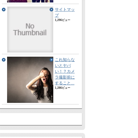
サイトマッ
プ
1,296ビュー
これ知らな
いとヤバ
い！？カメ
ラ撮影前に
すること...
1,286ビュー