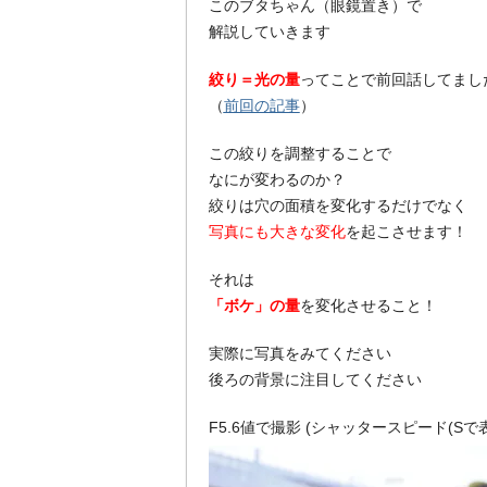
このブタちゃん（眼鏡置き）で
解説していきます
絞り＝光の量
ってことで前回話してまし
（
前回の記事
）
この絞りを調整することで
なにが変わるのか？
絞りは穴の面積を変化するだけでなく
写真にも大きな変化
を起こさせます！
それは
「ボケ」の量
を変化させること！
実際に写真をみてください
後ろの背景に注目してください
F5.6値で撮影 (シャッタースピード(Sで表記