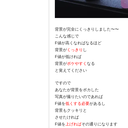
背景が完全にくっきりしました〜〜
こんな感じで
F値が高くなればなるほど
背景が
くっきり
し
F値が低ければ
背景が
ボケやすく
なる
と覚えてください
ですので
あなたが背景をボカした
写真が撮りたいのであれば
F値を
低くする必要
があるし
背景もクッキリと
させたければ
F値を
上げれば
その通りになります