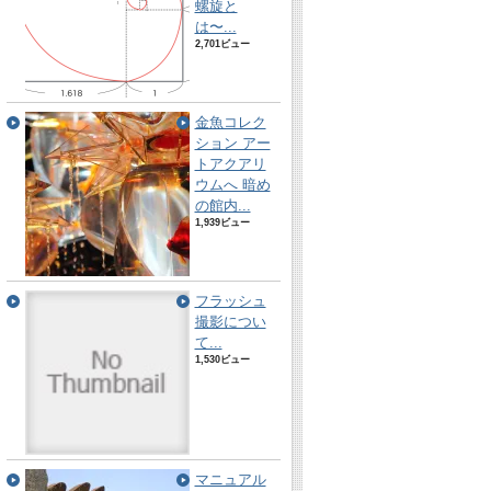
螺旋と
は〜...
2,701ビュー
金魚コレク
ション アー
トアクアリ
ウムへ 暗め
の館内...
1,939ビュー
フラッシュ
撮影につい
て...
1,530ビュー
マニュアル