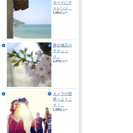
モードにチ
ャレンジ...
1,391ビュー
露出補正の
テクニッ
ク...
1,375ビュー
カメラの世
界へようこ
そ！...
1,329ビュー