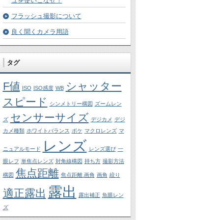
ュを使いこなせ！
フラッシュ撮影について
良く聞くカメラ用語
タグ
F値
シャッター
ISO
ISO感度
WB
スピード
シンメトリー構図
ズームレン
センサーサイズ
ズ
デジカメ
デジ
カメ種類
ホワイトバランス
ボケ
マクロレンズ
マ
レンズ
ニュアルモード
レンズ選び
一
眼レフ
単焦点レンズ
対角線構図
持ち方
撮影方法
焦点距離
構図
焦点距離.画角
画角
絞り
露出
適正露出
露出補正
魚眼レン
ズ