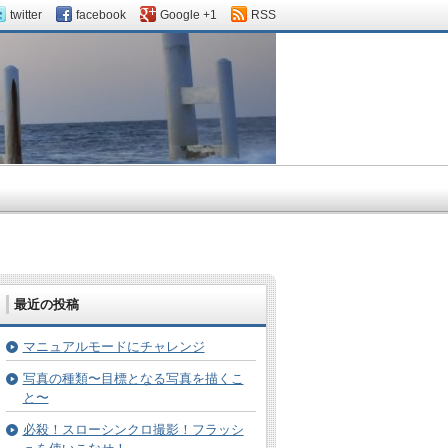
twitter
facebook
Google +1
RSS
最近の投稿
マニュアルモードにチャレンジ
写真の種類〜目標となる写真を描くこ
と〜
必殺！スローシンクロ撮影！フラッシ